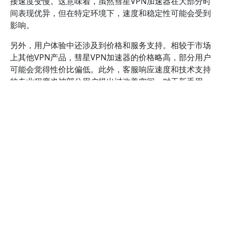
接速度变慢。这意味着，虽然彗星VPN加速器在大部分时
间表现优异，但在特定环境下，速度和稳定性可能会受到
影响。
另外，用户体验中还涉及到价格和服务支持。相较于市场
上其他VPN产品，彗星VPN加速器的价格略高，部分用户
可能会觉得性价比偏低。此外，客服响应速度和技术支持
的专业程度也被部分用户提出过改善空间。对于新手用
户，缺乏详细的使用指南和操作教程可能会增加使用难
度。值得一提的是，部分用户在使用过程中遇到连接限制
或账号安全问题时，反馈的解决方案和响应时间不一，影
响了整体信任感。
综上所述，彗星VPN加速器的优点主要体现在高速连接和
良好的远程访问体验，而其缺点则集中在某些地区的网络
限制、价格偏高以及客户服务方面。建议你在选择时，根
据自身的使用需求和预算，权衡这些因素，结合官方提供
的最新资料（如官网说明和用户评论），做出最适合自己
的决定。详细了解其服务细节，可以访问
官方网站
或参考
专业的VPN评测网站，以获得更全面的评价。